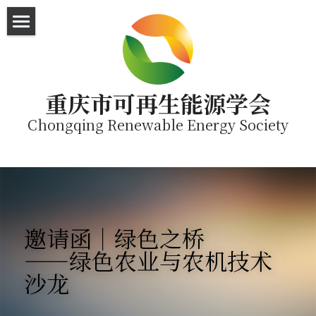
首页
直播平台
重庆市可再生能源学会
English
Chongqing Renewable Energy Society
SEA Visit
邀请函｜绿色之桥
——绿色农业与农机技术
沙龙