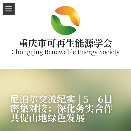
首页
直播平台
重庆市可再生能源学会
English
Chongqing Renewable Energy Society
SEA Visit
尼泊尔交流纪实 | 5—6日
密集对接：深化务实合作 
共促山地绿色发展