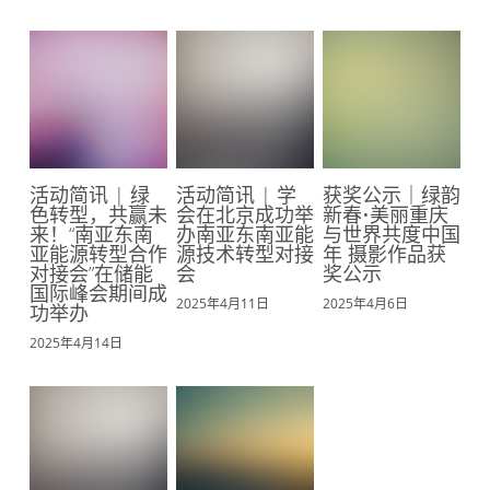
活动简讯 | 绿
活动简讯 | 学
获奖公示｜绿韵
色转型，共赢未
会在北京成功举
新春•美丽重庆
来！“南亚东南
办南亚东南亚能
与世界共度中国
亚能源转型合作
源技术转型对接
年 摄影作品获
对接会”在储能
会
奖公示
国际峰会期间成
2025年4月11日
2025年4月6日
功举办
2025年4月14日